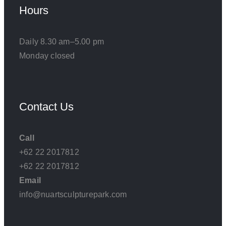
Hours
Daily 8.30 am–5.00 pm
Monday closed
Contact Us
Call
+62 22 2017812
+62 22 2017812
Email
info@nuartsculpturepark.com